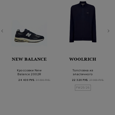
NEW BALANCE
WOOLRICH
Кроссовки New
Толстовка из
Balance 2002R
эластичного
'Eclipse Castlerock'
хлопкового
24 430 РУБ.
34 900 РУБ.
22 320 РУБ.
27 900 РУБ.
интерлока с логоти…
FW25/26