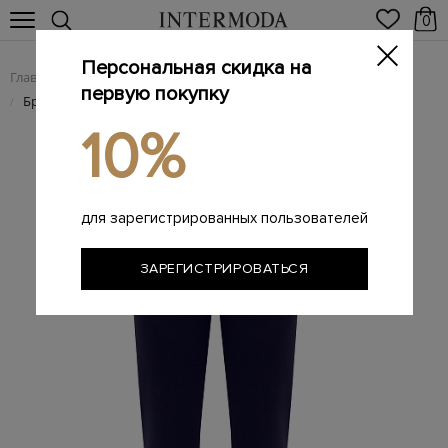
0
Персональная скидка на
Главная
Мужчинам
Одежда
Мужские брюки
/
/
/
первую покупку
Брендовые мужские брюки
/
10%
для зарегистрированных пользователей
ЗАРЕГИСТРИРОВАТЬСЯ