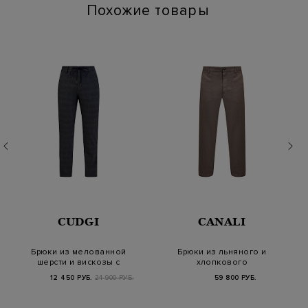
Похожие товары
CUDGI
CANALI
Брюки из мелованной
Брюки из льняного и
шерсти и вискозы с
хлопкового
вышитым логотип…
габардина с макро-
12 450 РУБ.
24 900 РУБ.
59 800 РУБ.
карма…