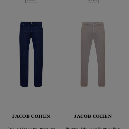
JACOB COHEN
JACOB COHEN
Джинсы Luis с контрастной
Джинсы Edo кроя Regular Fit с