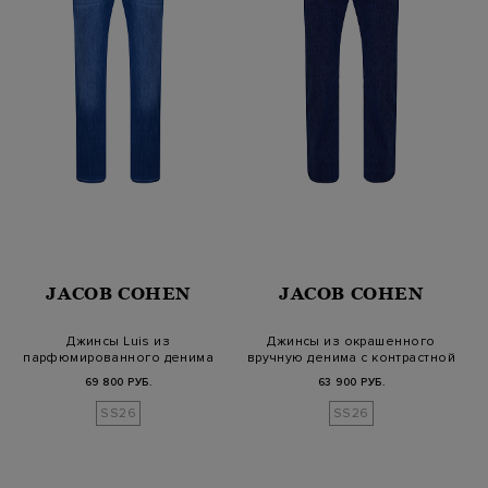
JACOB COHEN
JACOB COHEN
Джинсы Luis из
Джинсы из окрашенного
парфюмированного денима
вручную денима с контрастной
Vintage Wash
про…
69 800 РУБ.
63 900 РУБ.
SS26
SS26