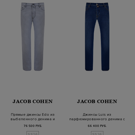
JACOB COHEN
JACOB COHEN
Прямые джинсы Edo из
Джинсы Luis из
выбеленного денима и
парфюмированного денима с
лиоцелла
патчем из мех…
76 500 РУБ.
66 400 РУБ.
SS26
SS26