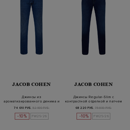
JACOB COHEN
JACOB COHEN
Джинсы из
Джинсы Regular-Slim с
ароматизированного денима и
контрастной отделкой и патчем
кашемира с кожан…
из…
74 610 РУБ.
82 900 РУБ.
68 220 РУБ.
75 800 РУБ.
-10%
-10%
FW25/26
FW25/26