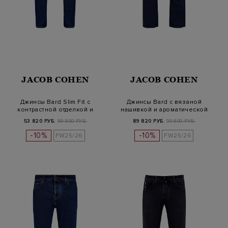
JACOB COHEN
JACOB COHEN
Джинсы Bard Slim Fit с
Джинсы Bard с вязаной
контрастной отделкой и
нашивкой и ароматической
нашивкой
пропитк…
53 820 РУБ.
59 800 РУБ.
89 820 РУБ.
99 800 РУБ.
-10%
-10%
FW25/26
FW25/26