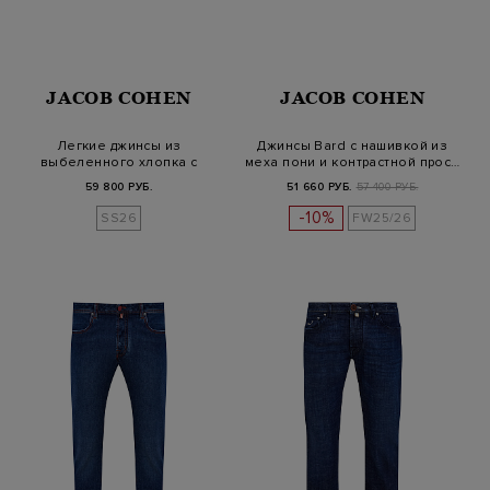
JACOB COHEN
JACOB COHEN
Легкие джинсы из
Джинсы Bard с нашивкой из
выбеленного хлопка с
меха пони и контрастной прос…
защипами и кулис…
59 800 РУБ.
51 660 РУБ.
57 400 РУБ.
-10%
SS26
FW25/26