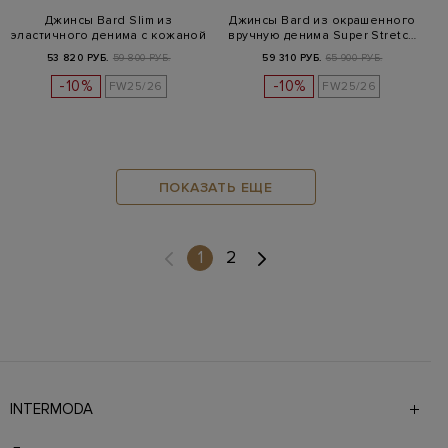
Джинсы Bard Slim из
Джинсы Bard из окрашенного
эластичного денима с кожаной
вручную денима Super Stretc…
нашив…
53 820 РУБ.
59 800 РУБ.
59 310 РУБ.
65 900 РУБ.
-10%
-10%
FW25/26
FW25/26
ПОКАЗАТЬ ЕЩЕ
(current)
1
2
INTERMODA
Галерея бутиков INTERMODA представляет более 60
брендов на 4 этажах в самом центре города. На сайте