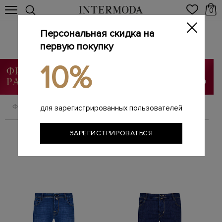
0
Персональная скидка на
Мужские джинсы
Главная
первую покупку
Мужчинам
Одежда
Джинсы
/
/
/
10%
ФИЛЬТРОВАТЬ
СОРТИРОВАТЬ
для зарегистрированных пользователей
ЗАРЕГИСТРИРОВАТЬСЯ