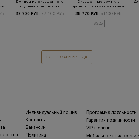
Джинсы из окрашенного
Окрашенные вручную
Дж
том
вручную эластичного
джинсы с кожаным патчем
денима с кож…
и тиснением
УБ.
38 700 РУБ.
77 400 РУБ.
35 770 РУБ.
51 100 РУБ.
SS25
ВСЕ ТОВАРЫ БРЕНДА
Индивидуальный пошив
Программа лояльности
ны СНГ
Ежегодно в бутики
ы
Контакты
Гарантия подлинности
Stefano Ricci, Brioni,
ет-
Нижний Новгород, ул.
жбой
Canali приезжают
та
Вакансии
VIP-шопинг
Большая Покровская,
100%
представители Домов
ин
25. Телефон интернет-
моды, чтобы
тнерства
Политика
Мобильное приложение
уть
магазина 8 800 500
выполнить одежду и