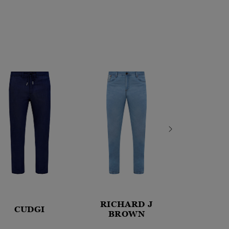
RICHARD J
SCIS
CUDGI
BROWN
SCRIP