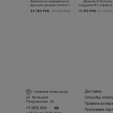
ley Joggjeans®
Джинсы из окрашенного
Джинсы D-Krooley
ным поясом на
вручную денима stretch с
Joggjeans® с эффек
улис…
контрас…
потертости и ку…
Б.
33 100 РУБ.
33 780 РУБ.
56 300 РУБ.
11 310 РУБ.
37 700 Р
Доставка
г. Нижний Новгород
Доставка в стра
ул. Большая
Способы оплат
производится
Оплата в интерн
Покровская, 25
курьерской слу
Правила возвра
магазине
СДЭК, DHL при 
Интернет-магаз
+7 (831) 458-14-75
+7 (831) 458-14-75
осуществляется
предоплате.
Программа пар
позволяет верн
несколькими
Возможные
с 11:00 до 21:00 без