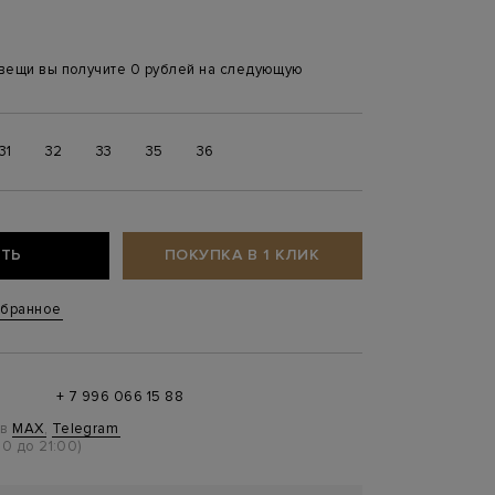
 вещи вы получите 0 рублей на следующую
31
32
33
35
36
ТЬ
ПОКУПКА В 1 КЛИК
збранное
+ 7 996 066 15 88
 в
MAX
,
Telegram
0 до 21:00)