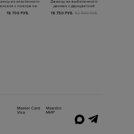
инсы из эластичного
Джинсы из выбеленного
Джинсы из 
тенселя с поясом на
денима с двухцветной
кашемира с 
кулиске
прострочкой…
нашивкой 
18 700 РУБ.
18 750 РУБ.
62 500 РУБ.
65 520 РУБ.
1
Master Card
Maestro
Visa
МИР