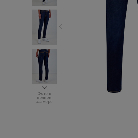
Фото в
полном
размере