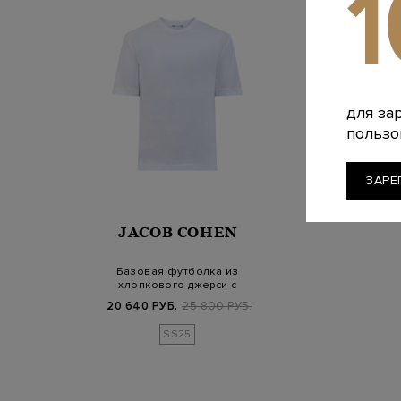
для за
пользо
ЗАРЕ
JACOB COHEN
Базовая футболка из
хлопкового джерси с
вышивкой в тон
20 640 РУБ.
25 800 РУБ.
SS25