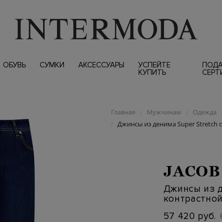
ОБУВЬ
СУМКИ
АКСЕССУАРЫ
УСПЕЙТЕ
ПОД
КУПИТЬ
СЕРТ
Главная
Мужчинам
Одежда
/
/
Джинсы из денима Super Stretch 
/
JACOB
Джинсы из д
контрастно
57 420 руб.