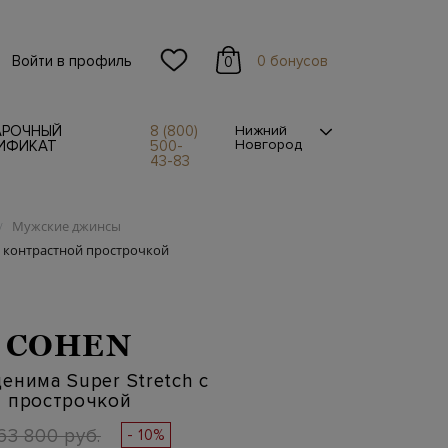
Войти в профиль
0 бонусов
0
АРОЧНЫЙ
8 (800)
Нижний
Новгород
ИФИКАТ
500-
43-83
Мужские джинсы
/
с контрастной прострочкой
 COHEN
енима Super Stretch с
й прострочкой
63 800 руб.
- 10%