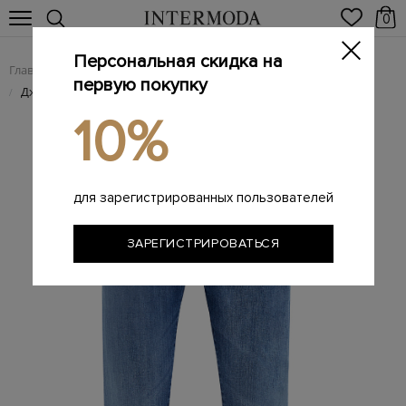
0
Персональная скидка на
Главная
Мужчинам
Одежда
Мужские джинсы
/
/
/
первую покупку
Джинсы ручной работы из хлопкового денима stretch
/
10%
для зарегистрированных пользователей
ЗАРЕГИСТРИРОВАТЬСЯ