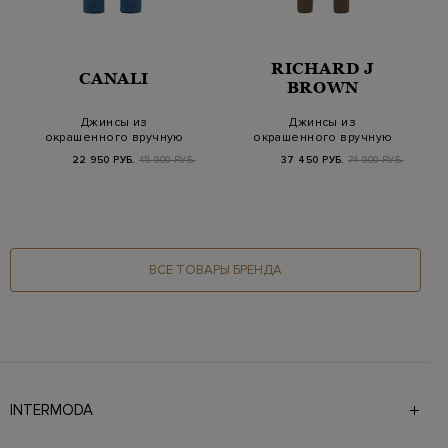
RICHARD J
CANALI
BROWN
Джинсы из
Джинсы из
окрашенного вручную
окрашенного вручную
денима с нашивкой на
вельвета с
22 950 РУБ.
45 900 РУБ.
37 450 РУБ.
74 900 РУБ.
поя…
карманами-кар…
ВСЕ ТОВАРЫ БРЕНДА
INTERMODA
Галерея бутиков INTERMODA представляет более 60
брендов на 4 этажах в самом центре города. На сайте