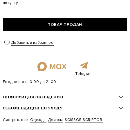
покупку!
ТОВАР ПРОДАН
Добавить в избранное
Telegram
Ежедневно с 10:00 до 21:00
ИНФОРМАЦИЯ ОБ ИЗДЕЛИИ
Материал: хлопок 71%, полиамид 29%
РЕКОМЕНДАЦИИ ПО УХОДУ
На модели: 188/90/79/99 на модели размер 33
Стиль: Зауженные
Стирка: Деликатная стирка при температуре воды до 30 градусов
Смотреть все:
Одежда
,
Джинсы
,
SCISSOR SCRIPTOR
Цвет: Синий
Отбеливание: Отбеливание запрещено
Артикул: marco t080 w1
Сушка: Барабанная сушка запрещена