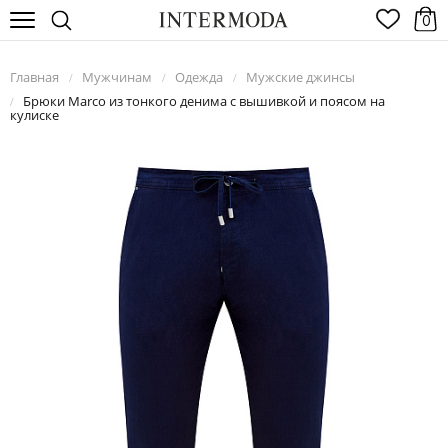
0
Главная
Мужчинам
Одежда
Мужские джинсы
/
/
/
Брюки Marco из тонкого денима с вышивкой и поясом на
/
кулиске