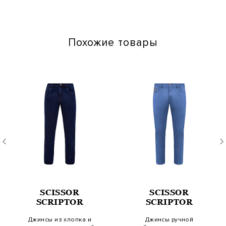
Наличие карманов: Да
Химчистка: Сухая чистка запрещена
Глажение: Глажка при температуре подошвы утюга до 110
градусов
Похожие товары
SCISSOR
SCISSOR
SCRIPTOR
SCRIPTOR
Джинсы из хлопка и
Джинсы ручной