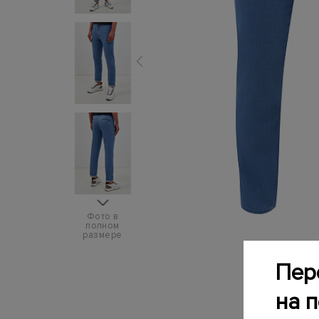
Фото в
полном
размере
Пер
на 