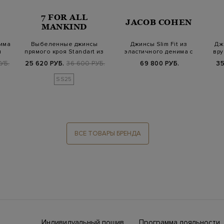
7 FOR ALL
JACOB COHEN
MANKIND
нима
Выбеленные джинсы
Джинсы Slim Fit из
Дж
и
прямого кроя Standart из
эластичного денима с
вру
денима Airw…
кожаной нашивк…
УБ.
25 620 РУБ.
36 600 РУБ.
69 800 РУБ.
35
SS25
ВСЕ ТОВАРЫ БРЕНДА
Индивидуальный пошив
Программа лояльности