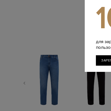
для за
пользо
ЗАРЕ