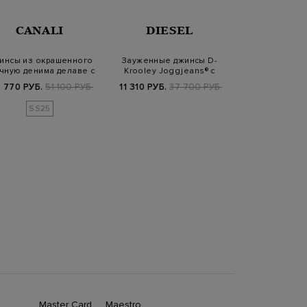
CANALI
DIESEL
CANA
инсы из окрашенного
Зауженные джинсы D-
Джинсы Slim Fi
чную денима делаве с
Krooley Joggjeans® с
эластичного
кожаным…
эластичным поя…
выши
 770 РУБ.
51 100 РУБ.
11 310 РУБ.
37 700 РУБ.
10 770 РУБ.
3
SS25
Master Card
Maestro