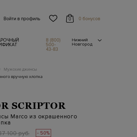
Войти в профиль
0 бонусов
0
АРОЧНЫЙ
8 (800)
Нижний
Новгород
ИФИКАТ
500-
43-83
Мужские джинсы
/
нного вручную хлопка
OR SCRIPTOR
нсы Marco из окрашенного
опка
87 100 руб.
- 50%