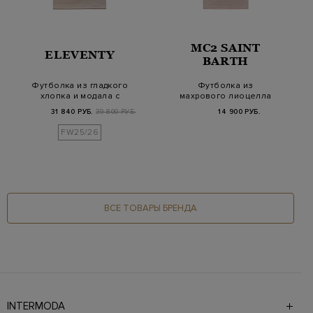
MC2 SAINT
ELEVENTY
BARTH
Футболка из гладкого
Футболка из
хлопка и модала с
махрового лиоцелла
двойной окантов…
и хлопка с вышивкой
31 840 РУБ.
39 800 РУБ.
14 900 РУБ.
в т…
FW25/26
ВСЕ ТОВАРЫ БРЕНДА
INTERMODA