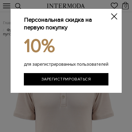
0
Персональная скидка на
Главная
Мужчинам
Одежда
Футболки
/
/
/
первую покупку
Футболка из мягкого хлопка с окантовкой и застежкой на
/
пуговицы
10%
для зарегистрированных пользователей
ЗАРЕГИСТРИРОВАТЬСЯ