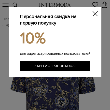
0
Персональная скидка на
Главная
Мужчинам
Одежда
Футболки
/
/
/
первую покупку
Футболка из джерси с принтом и вышитым логотипом в тон
/
10%
для зарегистрированных пользователей
ЗАРЕГИСТРИРОВАТЬСЯ