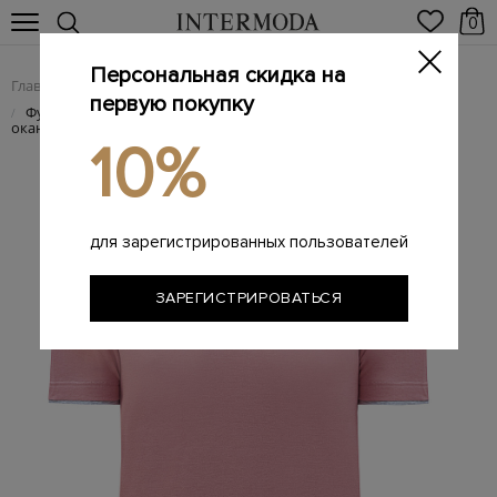
0
Персональная скидка на
Главная
Мужчинам
Одежда
Футболки
/
/
/
первую покупку
Футболка из хлопкового и шелкового джерси с двойной
/
окантовкой
10%
для зарегистрированных пользователей
ЗАРЕГИСТРИРОВАТЬСЯ