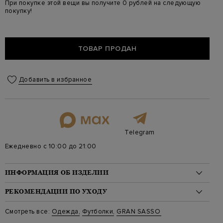
При покупке этой вещи вы получите 0 рублей на следующую
покупку!
ТОВАР ПРОДАН
Добавить в избранное
Telegram
Ежедневно с 10:00 до 21:00
ИНФОРМАЦИЯ ОБ ИЗДЕЛИИ
Материал: шелк 55%, хлопок 45%
РЕКОМЕНДАЦИИ ПО УХОДУ
На модели: 188/90/79/99 на модели размер 48
Стиль: Футболки
Стирка: Стирка запрещена
Смотреть все:
Одежда
,
Футболки
,
GRAN SASSO
Цвет: Розовый
Отбеливание: Отбеливание запрещено