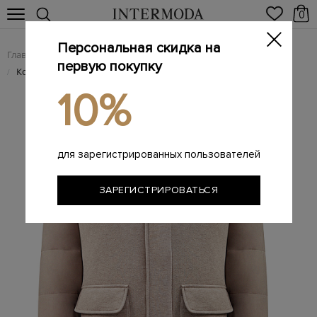
0
Персональная скидка на
Главная
Мужчинам
Одежда
Куртки
/
/
/
первую покупку
Комбинированный бомбер из хлопка, кашемира и нейлона
/
10%
для зарегистрированных пользователей
ЗАРЕГИСТРИРОВАТЬСЯ