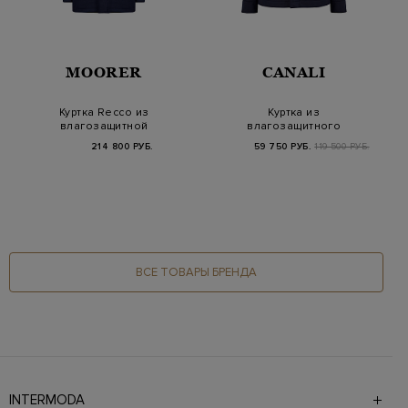
MOORER
CANALI
Куртка Recco из
Куртка из
влагозащитной
влагозащитного
шерсти со съемным
матового нейлона с
214 800 РУБ.
59 750 РУБ.
119 500 РУБ.
капюшо…
накладными…
ВСЕ ТОВАРЫ БРЕНДА
INTERMODA