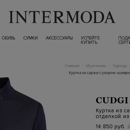
ОБУВЬ
СУМКИ
АКСЕССУАРЫ
УСПЕЙТЕ
ПОД
КУПИТЬ
СЕРТ
Главная
Мужчинам
Одежда
/
/
Куртка из саржи с узором «шевро
/
CUDGI
Куртка из с
отделкой из
14 850 руб.