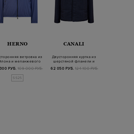
HERNO
CANALI
CAPOB
сторонняя ветровка из
Двусторонняя куртка из
Комбинированн
йлона и меланжевого
шерстяной фланели и
бомбер с рег
вискозн…
матового не…
съемны
300 РУБ.
109 000 РУБ.
62 050 РУБ.
124 100 РУБ.
90 860 РУБ.
1
SS25