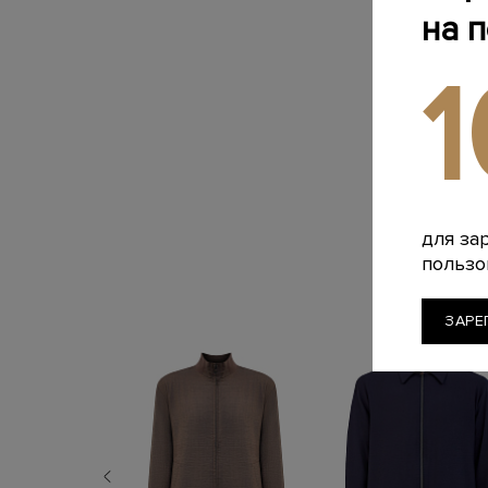
на 
для за
пользо
ЗАРЕ