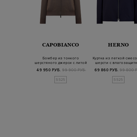
NALI
CAPOBIANCO
HERNO
из матового
Бомбер из тонкого
Куртка из легкой смес
ного нейлона с
шерстяного джерси с литой
шерсти с влагозащит
ной де…
символикой
обраб…
Б.
116 200 РУБ.
49 950 РУБ.
99 900 РУБ.
69 860 РУБ.
99 800 Р
SS25
SS25