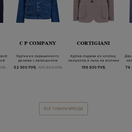
C P COMPANY
CORTIGIANI
овой
Куртка из окрашенного
Куртка-пиджак из хлопка,
Дву
ной
денима с капюшоном
лиоцелла и льна на молнии
не
Google и макр…
УБ.
52 900 РУБ.
105 800 РУБ.
159 800 РУБ.
76 
ВСЕ ТОВАРЫ БРЕНДА