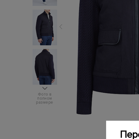
Фото в
полном
размере
Пер