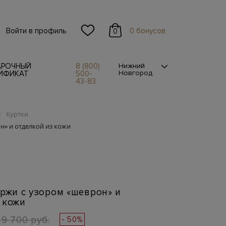
Войти в профиль
0 бонусов
0
АРОЧНЫЙ
8 (800)
Нижний
Новгород
ИФИКАТ
500-
43-83
Куртки
/
н» и отделкой из кожи
аржи с узором «шеврон» и
 кожи
29 700 руб.
- 50%