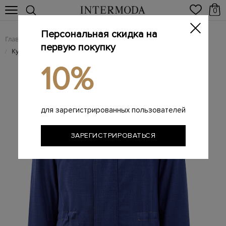
0
Персональная скидка на
Главная
Мужчинам
Одежда
Куртки
/
/
/
первую покупку
Куртка из тонкой шерстяной ткани с обработкой Impeccabile
/
10%
для зарегистрированных пользователей
ЗАРЕГИСТРИРОВАТЬСЯ