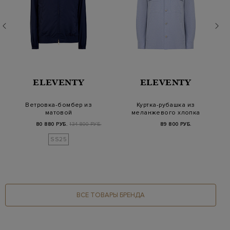
ELEVENTY
ELEVENTY
Ветровка-бомбер из
Куртка-рубашка из
матовой
меланжевого хлопка
влагостойкой шерсти
с накладными карм…
80 880 РУБ.
134 800 РУБ.
89 800 РУБ.
с отлож…
SS25
ВСЕ ТОВАРЫ БРЕНДА