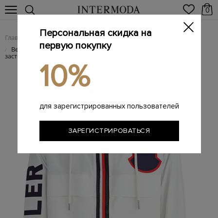
0
Персональная скидка на
Главная
Мужчинам
Одежда
Куртки
/
/
/
первую покупку
Ветровка из нейлона microtechnique с оригинальной
/
застежкой-молнией
10%
для зарегистрированных пользователей
ЗАРЕГИСТРИРОВАТЬСЯ