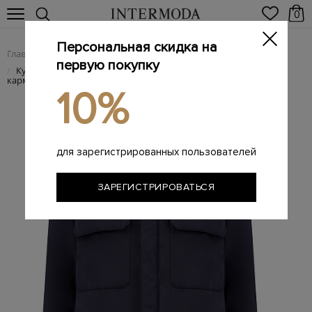
0
Персональная скидка на
Главная
Мужчинам
Одежда
Куртки
/
/
/
первую покупку
Куртка из влагозащитной микрофибры с накладными
/
карманами
10%
для зарегистрированных пользователей
ЗАРЕГИСТРИРОВАТЬСЯ