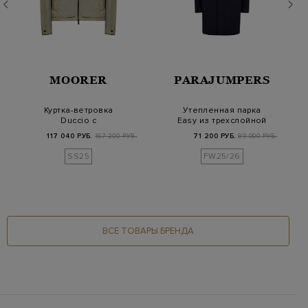
MOORER
PARAJUMPERS
Куртка-ветровка
Утепленная парка
Duccio с
Easy из трехслойной
регулируемым
водоотталкивающей…
117 040 РУБ.
167 200 РУБ.
71 200 РУБ.
89 000 РУБ.
капюшоном и манж…
SS25
FW25/26
ВСЕ ТОВАРЫ БРЕНДА