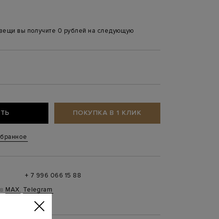
 вещи вы получите 0 рублей на следующую
ТЬ
ПОКУПКА В 1 КЛИК
збранное
+ 7 996 066 15 88
 в
MAX
,
Telegram
0 до 21:00)