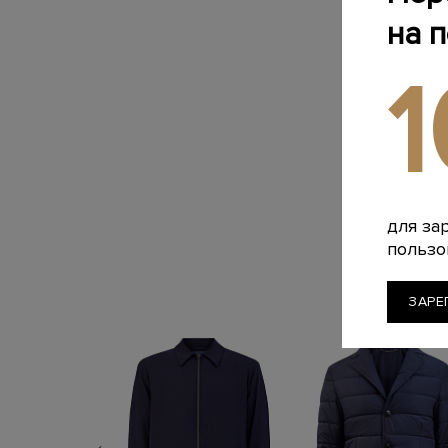
на 
для за
пользо
ЗАРЕ