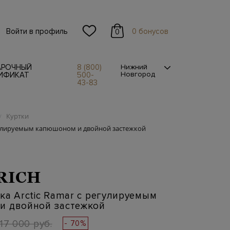
Войти в профиль
0 бонусов
0
АРОЧНЫЙ
8 (800)
Нижний
Новгород
ИФИКАТ
500-
43-83
Куртки
/
егулируемым капюшоном и двойной застежкой
RICH
ка Arctic Ramar с регулируемым
и двойной застежкой
117 000 руб.
- 70%