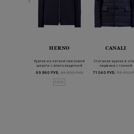
TREGO
HERNO
CANALI
шка из гладкого
Куртка из легкой смесовой
Стеганая куртка в ст
о нейлона с
шерсти с влагозащитной
пиджака с тонкой
траст…
обраб…
утепляющей пр…
Б.
57 800 РУБ.
69 860 РУБ.
99 800 РУБ.
71 040 РУБ.
118 400 
SS25