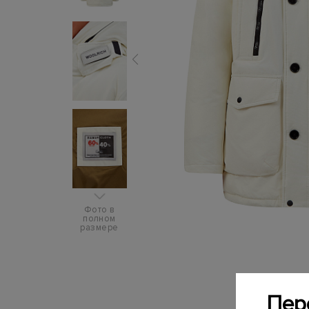
Фото в
полном
размере
Пер