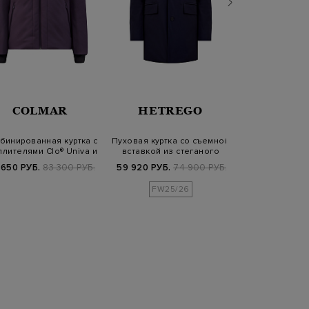
COLMAR
HETREGO
ELEV
бинированная куртка с
Пуховая куртка со съемной
Куртка из деним
плителями Clo® Univa и
вставкой из стеганого
регулируемы
Con…
нейлон…
крае
 650 РУБ.
83 300 РУБ.
59 920 РУБ.
74 900 РУБ.
64 900
FW25/26