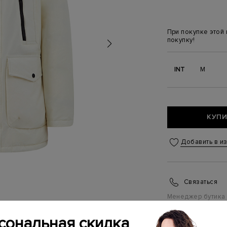
При покупке этой
покупку!
INT
M
КУПИ
Добавить в и
Связаться
Менеджер бутика
(ежедневно с 10:0
сональная скидка