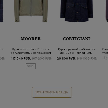
MOORER
CORTIGIANI
иле
Куртка-ветровка Duccio с
Куртка ручной работы из
Ком
регулируемым капюшоном
денима с накладными
уте
и манж…
карманами
РУБ.
117 040 РУБ.
167 200 РУБ.
29 800 РУБ.
149 000 РУБ.
41
SS25
ВСЕ ТОВАРЫ БРЕНДА