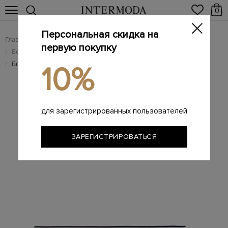
0
Персональная скидка на
Главная
Мужчинам
Одежда
/
/
первую покупку
Белье и домашняя одежда
/
Боксеры из хлопкового джерси с контрастным поясом
/
10%
для зарегистрированных пользователей
ЗАРЕГИСТРИРОВАТЬСЯ