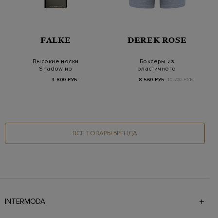
FALKE
DEREK ROSE
Высокие носки
Боксеры из
Shadow из
эластичного
мерсеризованного
микромодала с
3 800 РУБ.
8 560 РУБ.
10 700 РУБ.
хлопка в поло…
меланжевым
эффект…
ВСЕ ТОВАРЫ БРЕНДА
INTERMODA
Галерея бутиков INTERMODA представляет более 60