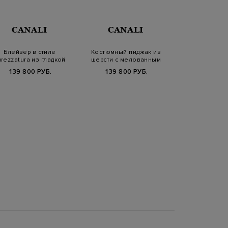
CANALI
CANALI
PESER
Блейзер в стиле
Костюмный пиджак из
Пиджак из льня
prezzatura из гладкой
шерсти с мелованным
полоску с
шерстяной ткани
принтом
моногра
139 800 РУБ.
139 800 РУБ.
73 740 РУБ.
1
SS2