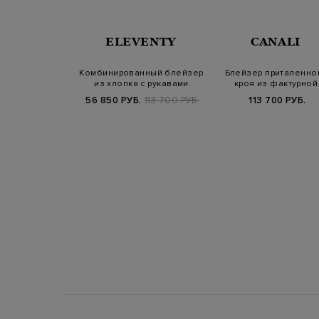
NALI
ELEVENTY
CANALI
ной работы из
Комбинированный блейзер
Блейзер приталенно
микро-узором
из хлопка с рукавами
кроя из фактурной
английско…
хлопковой ткани
200 РУБ.
56 850 РУБ.
113 700 РУБ.
113 700 РУБ.