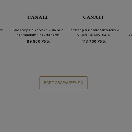
CANALI
CANALI
го
Блейзер из хлопка и льна с
Блейзер в неаполитанском
накладными карманами
стиле из хлопка с
s
накладными…
89 800 РУБ.
113 700 РУБ.
ВСЕ ТОВАРЫ БРЕНДА