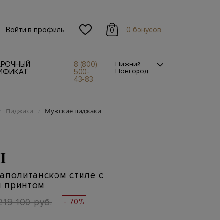
Войти в профиль
0 бонусов
0
АРОЧНЫЙ
8 (800)
Нижний
Новгород
ИФИКАТ
500-
43-83
Пиджаки
Мужские пиджаки
/
/
I
аполитанском стиле с
 принтом
219 100 руб.
- 70%