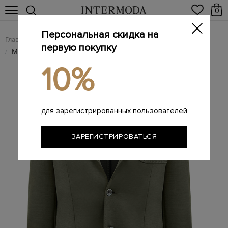
0
Персональная скидка на
Главная
Мужчинам
Одежда
Пиджаки
/
/
/
первую покупку
Мужские пиджаки
/
10%
для зарегистрированных пользователей
ЗАРЕГИСТРИРОВАТЬСЯ