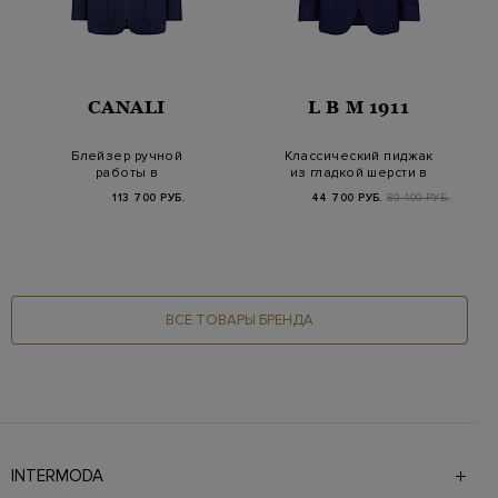
CANALI
L B M 1911
Блейзер ручной
Классический пиджак
работы в
из гладкой шерсти в
неаполитанском
мелованную кле…
113 700 РУБ.
44 700 РУБ.
89 400 РУБ.
стиле из хлопка…
ВСЕ ТОВАРЫ БРЕНДА
INTERMODA