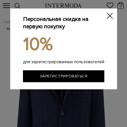
0
Персональная скидка на
Главная
Мужчинам
Одежда
Пиджаки
/
/
/
первую покупку
Мужские пиджаки
/
10%
для зарегистрированных пользователей
ЗАРЕГИСТРИРОВАТЬСЯ