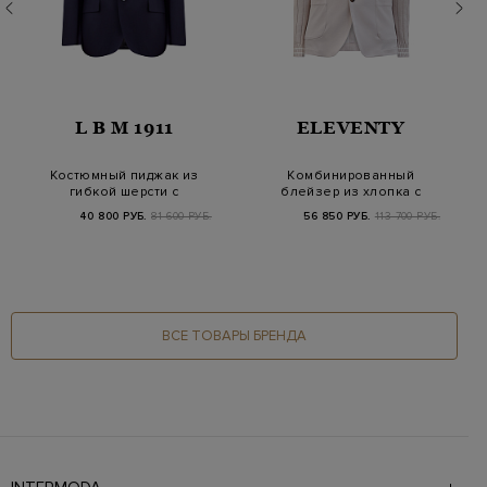
L B M 1911
ELEVENTY
Костюмный пиджак из
Комбинированный
гибкой шерсти с
блейзер из хлопка с
фирменной деталью
рукавами английско…
40 800 РУБ.
81 600 РУБ.
56 850 РУБ.
113 700 РУБ.
ВСЕ ТОВАРЫ БРЕНДА