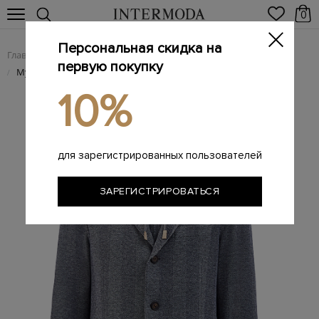
0
Персональная скидка на
Главная
Мужчинам
Одежда
Пиджаки
/
/
/
первую покупку
Мужские пиджаки
/
10%
для зарегистрированных пользователей
ЗАРЕГИСТРИРОВАТЬСЯ