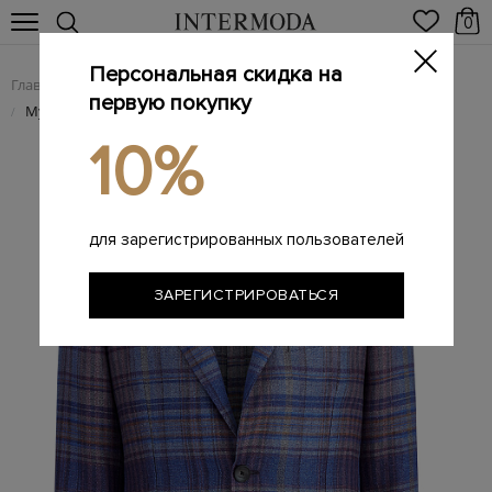
0
Персональная скидка на
Главная
Мужчинам
Одежда
Пиджаки
/
/
/
первую покупку
Мужские пиджаки
/
10%
для зарегистрированных пользователей
ЗАРЕГИСТРИРОВАТЬСЯ