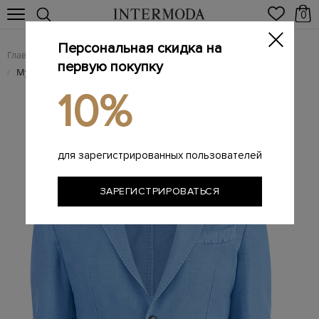
0
Персональная скидка на
Главная
Мужчинам
Одежда
Пиджаки
/
/
/
первую покупку
Мужские пиджаки
/
10%
для зарегистрированных пользователей
ЗАРЕГИСТРИРОВАТЬСЯ