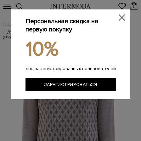
0
Персональная скидка на
Главная
Мужчинам
Одежда
Поло
/
/
/
первую покупку
Джемпер-поло из тонкой шерсти и шелка с интарсийным
/
узором
10%
для зарегистрированных пользователей
ЗАРЕГИСТРИРОВАТЬСЯ