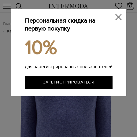
0
Персональная скидка на
Главная
Мужчинам
Одежда
Поло
/
/
/
первую покупку
Кашемировый джемпер-поло с застежкой на пуговицы
/
10%
для зарегистрированных пользователей
ЗАРЕГИСТРИРОВАТЬСЯ