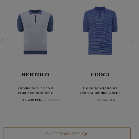
BERTOLO
CUDGI
Хлопковое поло в
Джемпер-поло из
стиле colorblock с
хлопка, шелка и льна
застежкой на молни…
в тонкую полоску
36 200 РУБ.
72 400 РУБ.
15 900 РУБ.
ВСЕ ТОВАРЫ БРЕНДА