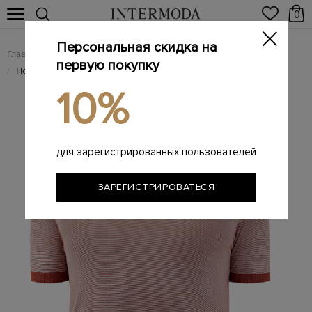
0
Персональная скидка на
Главная
Мужчинам
Одежда
Поло
/
/
/
первую покупку
Поло из пряжи на основе вискозы и шелка
/
10%
для зарегистрированных пользователей
ЗАРЕГИСТРИРОВАТЬСЯ