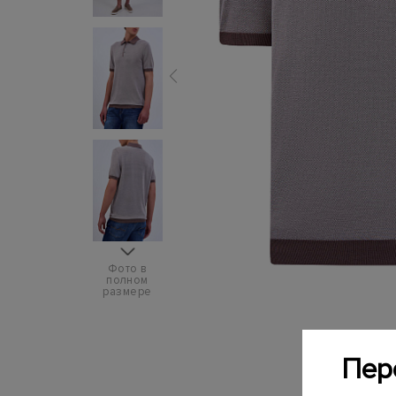
Фото в
полном
размере
Пер