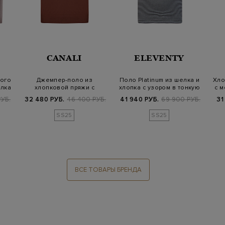
CANALI
ELEVENTY
кого
Джемпер-поло из
Поло Platinum из шелка и
Хло
елка
хлопковой пряжи с
хлопка с узором в тонкую
с м
кожаным пуллером
поло…
УБ.
32 480 РУБ.
46 400 РУБ.
41 940 РУБ.
69 900 РУБ.
31
SS25
SS25
ВСЕ ТОВАРЫ БРЕНДА