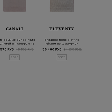
CANALI
ELEVENTY
CUD
пковый джемпер-поло
Вязаное поло в стиле
Поло из хлопк
олнией и пуллером из
leisure из фактурной
застежкой н
кожи
хлопковой пр…
 570 РУБ.
45 100 РУБ.
56 460 РУБ.
94 100 РУБ.
16 800
SS25
SS25