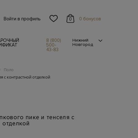
Войти в профиль
0 бонусов
0
АРОЧНЫЙ
8 (800)
Нижний
Новгород
ИФИКАТ
500-
43-83
Поло
/
ля с контрастной отделкой
пкового пике и тенселя с
 отделкой