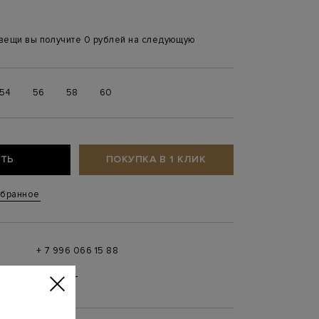
 вещи вы получите 0 рублей на следующую
54
56
58
60
ТЬ
ПОКУПКА В 1 КЛИК
збранное
+ 7 996 066 15 88
 в
MAX
,
Telegram
0 до 21:00)