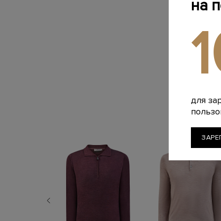
на 
для за
пользо
ЗАРЕ