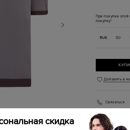
При покупке этой
покупку!
RUS
50
КУПИ
Добавить в и
Связаться
Менеджер бутика
(ежедневно с 10:0
сональная скидка