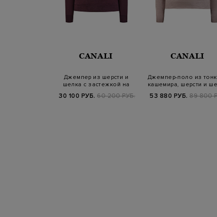
VENTY
CANALI
CANALI
ло из хлопка и
Джемпер из шерсти и
Джемпер-поло из тон
 застежкой на
шелка с застежкой на
кашемира, шерсти и ш
угов…
молнию
Б.
73 800 РУБ.
30 100 РУБ.
60 200 РУБ.
53 880 РУБ.
89 800 Р
SS25