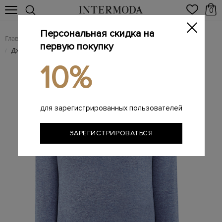
0
Персональная скидка на
Главная
Мужчинам
Одежда
Поло
/
/
/
первую покупку
Джемпер-поло из&nbsp;тонкой кашемировой пряжи
/
10%
для зарегистрированных пользователей
ЗАРЕГИСТРИРОВАТЬСЯ