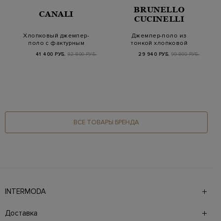
BRUNELLO
CANALI
CUCINELLI
Хлопковый джемпер-
Джемпер-поло из
поло с фактурным
тонкой хлопковой
узором в тон
пряжи с контрастным
41 400 РУБ.
82 800 РУБ.
29 940 РУБ.
99 800 РУБ.
к…
ВСЕ ТОВАРЫ БРЕНДА
INTERMODA
Галерея бутиков INTERMODA представляет более 60
брендов на 4 этажах в самом центре города. На сайте
Доставка
также презентованы новинки с последних показов и