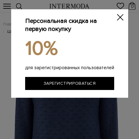
0
Персональная скидка на
Главная
Мужчинам
Одежда
Поло
/
/
/
первую покупку
Шерстяной джемпер-поло с вязаным принтом
/
10%
для зарегистрированных пользователей
ЗАРЕГИСТРИРОВАТЬСЯ