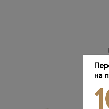
Пер
на 