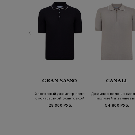
VENTY
GRAN SASSO
CANALI
джемпер-поло с
Хлопковый джемпер-поло
Джемпер-поло из хлоп
м узором и
с контрастной окантовкой
молнией и замшевы
нтовкой
пуллером
Б.
82 900 РУБ.
28 900 РУБ.
54 800 РУБ.
25/26