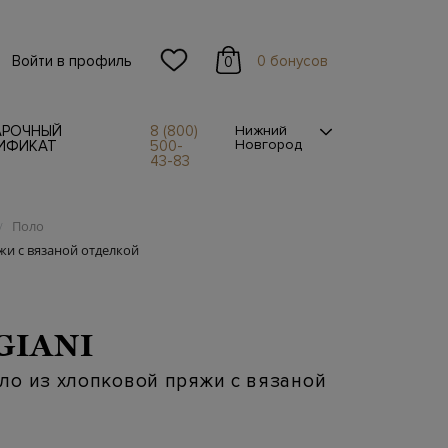
Войти в профиль
0 бонусов
0
АРОЧНЫЙ
8 (800)
Нижний
Новгород
ИФИКАТ
500-
43-83
Поло
/
и с вязаной отделкой
GIANI
ло из хлопковой пряжи с вязаной