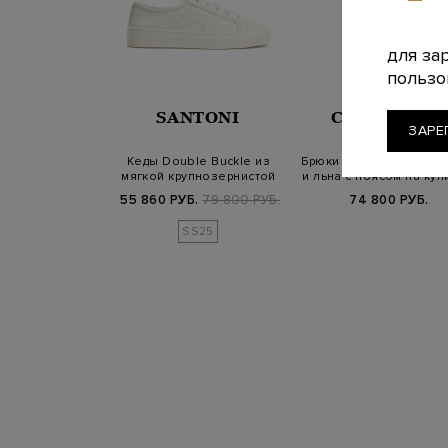
для за
пользо
SANTONI
CORTIGIANI
ЗАРЕ
Кеды Double Buckle из
Брюки из хлопка, лиоц
мягкой крупнозернистой
и льна с поясом на кул
кожи с пр…
55 860 РУБ.
79 800 РУБ.
74 800 РУБ.
SS25