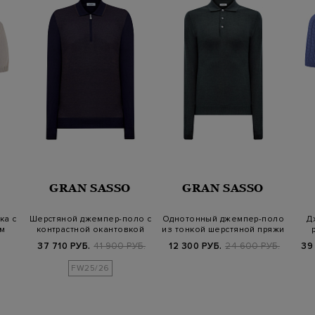
GRAN SASSO
GRAN SASSO
ка с
Шерстяной джемпер-поло с
Однотонный джемпер-поло
Д
м
контрастной окантовкой
из тонкой шерстяной пряжи
37 710 РУБ.
41 900 РУБ.
12 300 РУБ.
24 600 РУБ.
39
FW25/26