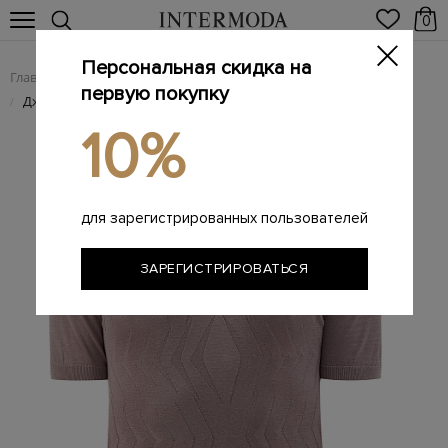
0
Персональная скидка на
Главная
Мужчинам
Одежда
Поло
/
/
/
первую покупку
Джемпер-поло из хлопка и шелка с объемным узором
/
10%
для зарегистрированных пользователей
ЗАРЕГИСТРИРОВАТЬСЯ