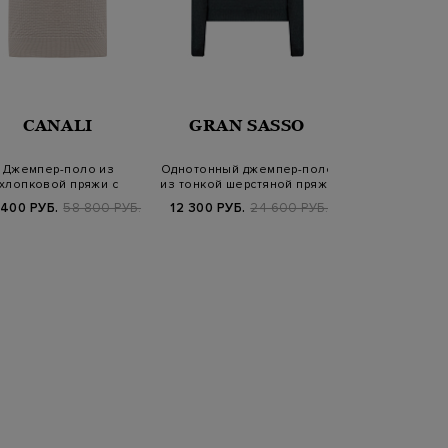
CANALI
GRAN SASSO
CANA
Джемпер-поло из
Однотонный джемпер-поло
Хлопковый дж
хлопковой пряжи с
из тонкой шерстяной пряжи
с вязаным в
ккардовым узором в…
оканто
 400 РУБ.
58 800 РУБ.
12 300 РУБ.
24 600 РУБ.
41 860 РУБ.
5
SS2