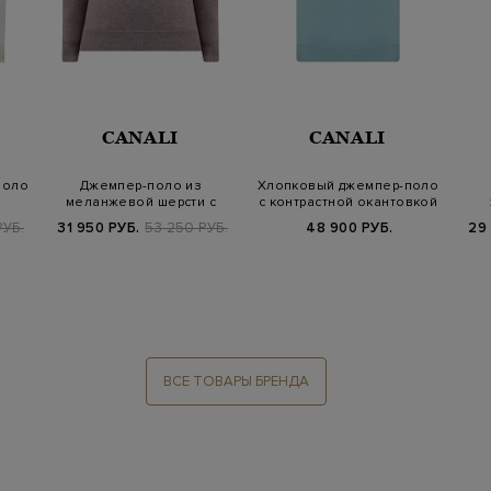
CANALI
CANALI
поло
Джемпер-поло из
Хлопковый джемпер-поло
меланжевой шерсти с
с контрастной окантовкой
застежкой на молни…
жа
РУБ.
31 950 РУБ.
53 250 РУБ.
48 900 РУБ.
29
ВСЕ ТОВАРЫ БРЕНДА