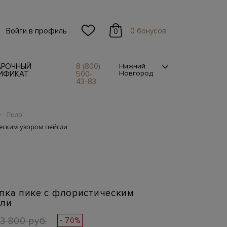
Войти в профиль
0 бонусов
0
АРОЧНЫЙ
8 (800)
Нижний
Новгород
ИФИКАТ
500-
43-83
Поло
/
ческим узором пейсли
пка пике с флористическим
сли
3 800 руб.
- 70%