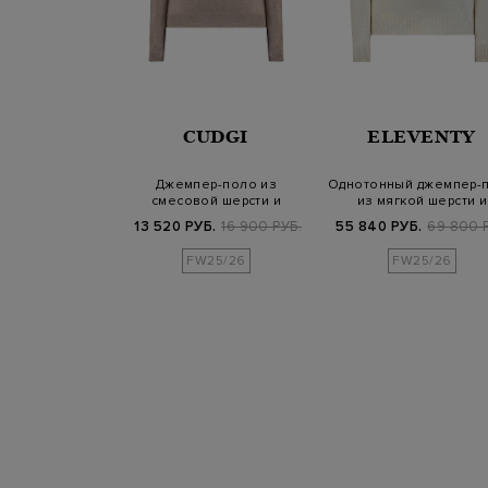
VENTY
CUDGI
ELEVENTY
ой фактурной
Джемпер-поло из
Однотонный джемпер-
застежкой на
смесовой шерсти и
из мягкой шерсти и
олнию
кашемира
кашемира
800 РУБ.
13 520 РУБ.
16 900 РУБ.
55 840 РУБ.
69 800 
FW25/26
FW25/26