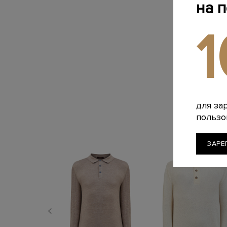
на 
для за
пользо
ЗАРЕ