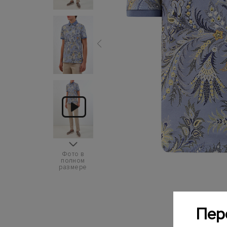
Фото в
полном
размере
Пер