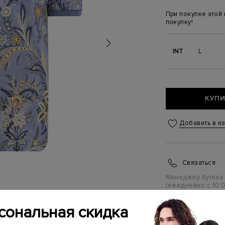
При покупке этой
покупку!
INT
L
КУПИ
Добавить в и
Связаться
Менеджер бутика
(ежедневно с 10:0
сональная скидка
ИНФОРМАЦИЯ 