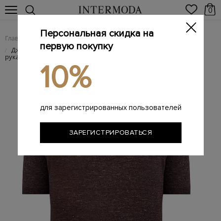
0
Персональная скидка на
Главная
Мужчинам
Одежда
Поло
/
/
/
первую покупку
Джемпер-поло из меланжевой льняной пряжи с короткими
/
рукавами
10%
для зарегистрированных пользователей
ЗАРЕГИСТРИРОВАТЬСЯ