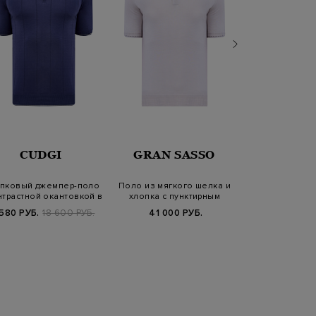
CUDGI
GRAN SASSO
BERT
пковый джемпер-поло
Поло из мягкого шелка и
Поло в стиле c
нтрастной окантовкой в
хлопка с пунктирным
хлопка и 
поло…
кантом
застежк
 580 РУБ.
18 600 РУБ.
41 000 РУБ.
34 900 РУБ.
6
SS2