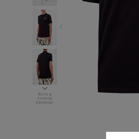
Фото в
полном
размере