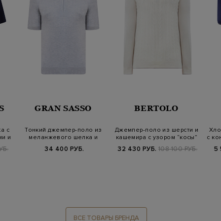
S
GRAN SASSO
BERTOLO
а с
Тонкий джемпер-поло из
Джемпер-поло из шерсти и
Хло
ми и
меланжевого шелка и
кашемира с узором “косы”
с ко
хлопка
УБ.
34 400 РУБ.
32 430 РУБ.
108 100 РУБ.
5
ВСЕ ТОВАРЫ БРЕНДА