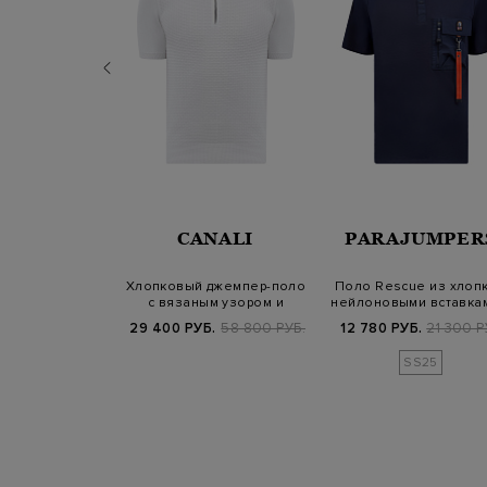
 SASSO
CANALI
PARAJUMPER
оло из льна и
Хлопковый джемпер-поло
Поло Rescue из хлопк
в рельефную
с вязаным узором и
нейлоновыми вставка
лоску
пуллером из…
караби…
900 РУБ.
29 400 РУБ.
58 800 РУБ.
12 780 РУБ.
21 300 Р
SS25