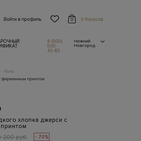
Войти в профиль
0 бонусов
0
АРОЧНЫЙ
8 (800)
Нижний
Новгород
ИФИКАТ
500-
43-83
Поло
/
и с фирменным принтом
O
дкого хлопка джерси с
 принтом
9 200 руб.
- 70%