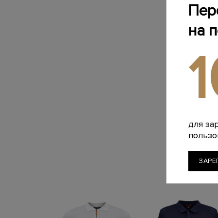
Пер
на 
для за
пользо
ЗАРЕ