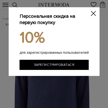
0
Персональная скидка на
Главная
Мужчинам
Одежда
Поло
/
/
/
первую покупку
Хлопковый джемпер-поло с вышитым логотипом
/
10%
для зарегистрированных пользователей
ЗАРЕГИСТРИРОВАТЬСЯ