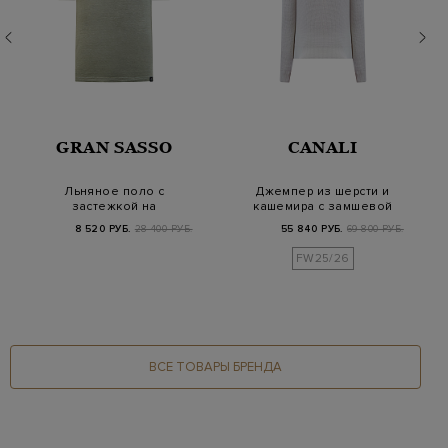
GRAN SASSO
CANALI
Льняное поло с
Джемпер из шерсти и
застежкой на
кашемира с замшевой
пуговицы и
деталью
8 520 РУБ.
28 400 РУБ.
55 840 РУБ.
69 800 РУБ.
фирменной нашив…
FW25/26
ВСЕ ТОВАРЫ БРЕНДА