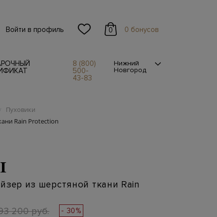
Войти в профиль
0 бонусов
0
АРОЧНЫЙ
8 (800)
Нижний
Новгород
ИФИКАТ
500-
43-83
Пуховики
/
ани Rain Protection
I
йзер из шерстяной ткани Rain
93 200 руб.
- 30%