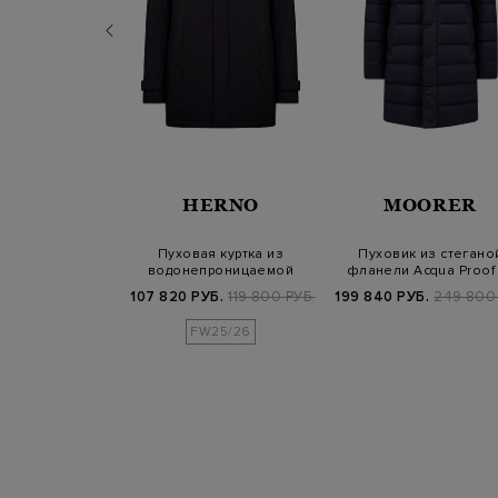
ERICO
HERNO
MOORER
из матового
Пуховая куртка из
Пуховик из стегано
ного нейлона с
водонепроницаемой
фланели Acqua Proof
аной д…
мембранной ткани P…
съемным жил…
Б.
169 800 РУБ.
107 820 РУБ.
119 800 РУБ.
199 840 РУБ.
249 800 
FW25/26