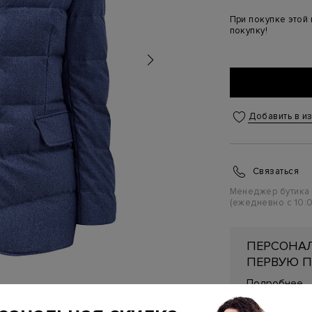
При покупке этой
покупку!
Добавить в и
Связаться
Менеджер бутика
(ежедневно с 10:0
ПЕРСОНАЛ
ПЕРВУЮ П
Подробнее