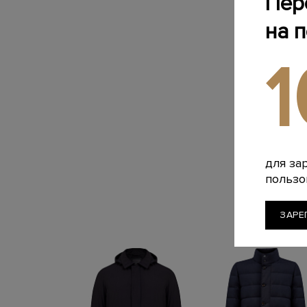
Пер
на 
для за
пользо
ЗАРЕ