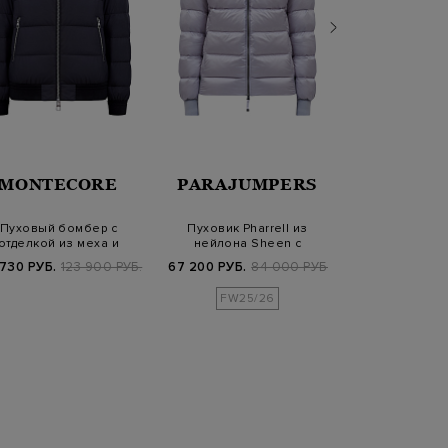
MONTECORE
PARAJUMPERS
C P CO
Пуховый бомбер с
Пуховик Pharrell из
Стеганый пу
отделкой из меха и
нейлона Sheen с
влагозащитно
ъемным капюшоном
вентиляционными от…
D.D.She
730 РУБ.
123 900 РУБ.
67 200 РУБ.
84 000 РУБ.
52 010 РУБ.
7
FW25/26