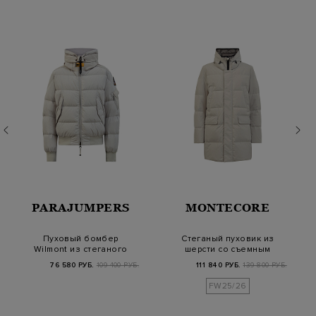
PARAJUMPERS
MONTECORE
Пуховый бомбер
Стеганый пуховик из
Wilmont из стеганого
шерсти со съемным
нейлона micro reps…
внутренним жилет…
76 580 РУБ.
109 400 РУБ.
111 840 РУБ.
139 800 РУБ.
FW25/26