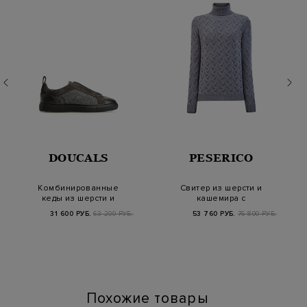
DOUCALS
PESERICO
Комбинированные
Свитер из шерсти и
кеды из шерсти и
кашемира с
замши с меховой
фактурным вязаным
31 600 РУБ.
63 200 РУБ.
53 760 РУБ.
76 800 РУБ.
подкл…
узором
Похожие товары