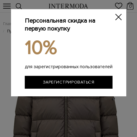
0
Персональная скидка на
Главная
Мужчинам
Одежда
Пуховики
/
/
/
первую покупку
Пуховик из стеганой влагостойкой тафты с кожаной деталью
/
10%
для зарегистрированных пользователей
ЗАРЕГИСТРИРОВАТЬСЯ