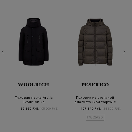
WOOLRICH
PESERICO
Пуховая парка Arctic
Пуховик из стеганой
Evolution из
влагостойкой тафты с
водонепроницаемой
кожаной детал…
52 950 РУБ.
105 900 РУБ.
107 840 РУБ.
134 800 РУБ.
тк…
FW25/26