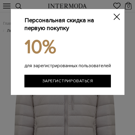
0
Персональная скидка на
Главная
Мужчинам
Одежда
Пуховики
/
/
/
первую покупку
Легкий пуховик Ugo из стеганого рипстопа с нашивкой PJS
/
10%
для зарегистрированных пользователей
ЗАРЕГИСТРИРОВАТЬСЯ