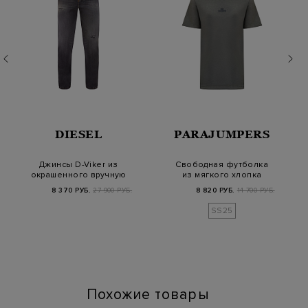
DIESEL
PARAJUMPERS
Джинсы D-Viker из
Свободная футболка
окрашенного вручную
из мягкого хлопка
денима с потерто…
джерси с логотипо…
8 370 РУБ.
27 900 РУБ.
8 820 РУБ.
14 700 РУБ.
SS25
Похожие товары