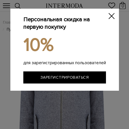
0
Персональная скидка на
Главная
Мужчинам
Одежда
Пуховики
/
/
/
первую покупку
Пуховая куртка-бомбер из меланжевого кашемира и шелка
/
10%
для зарегистрированных пользователей
ЗАРЕГИСТРИРОВАТЬСЯ