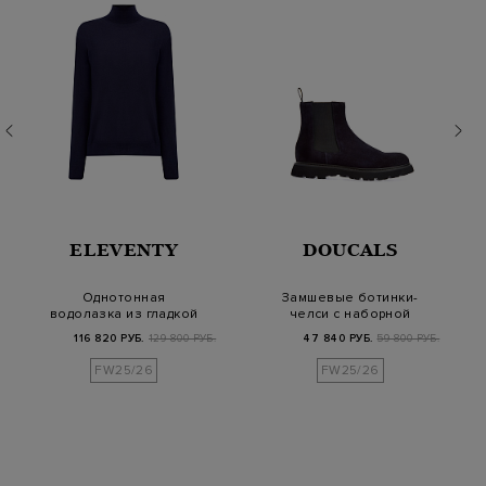
ELEVENTY
DOUCALS
Однотонная
Замшевые ботинки-
водолазка из гладкой
челси с наборной
кашемировой пряжи
подошвой Blake
116 820 РУБ.
129 800 РУБ.
47 840 РУБ.
59 800 РУБ.
FW25/26
FW25/26