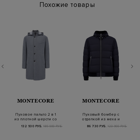
Похожие товары
MONTECORE
MONTECORE
Пуховое пальто 2 в 1
Пуховый бомбер с
из плотной шерсти со
отделкой из меха и
съемным капю…
съемным капюшоном
132 930 РУБ.
189 900 РУБ.
86 730 РУБ.
123 900 РУБ.