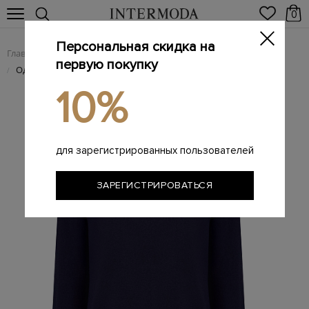
0
Персональная скидка на
Главная
Мужчинам
Одежда
Трикотаж
/
/
/
первую покупку
Однотонная водолазка из гладкой кашемировой пряжи
/
10%
для зарегистрированных пользователей
ЗАРЕГИСТРИРОВАТЬСЯ