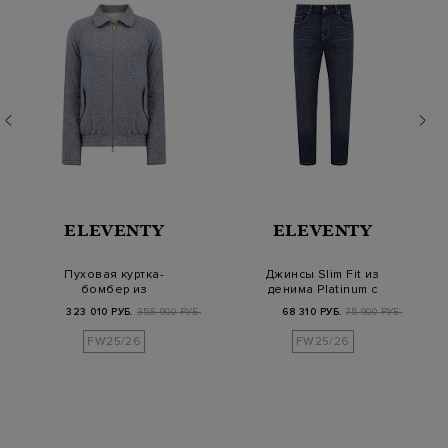
ELEVENTY
ELEVENTY
Пуховая куртка-
Джинсы Slim Fit из
бомбер из
денима Platinum с
меланжевого
выбеленным
323 010 РУБ.
358 900 РУБ.
68 310 РУБ.
75 900 РУБ.
кашемира и шелка
эффект…
FW25/26
FW25/26