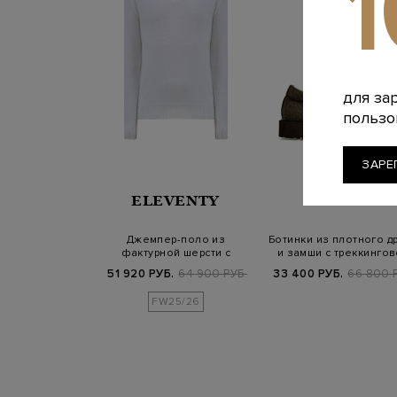
для за
пользо
ЗАРЕ
ELEVENTY
DOUCALS
Джемпер-поло из
Ботинки из плотного д
фактурной шерсти с
и замши с треккинго
застежкой на молнию
шнуро…
51 920 РУБ.
64 900 РУБ.
33 400 РУБ.
66 800 
FW25/26