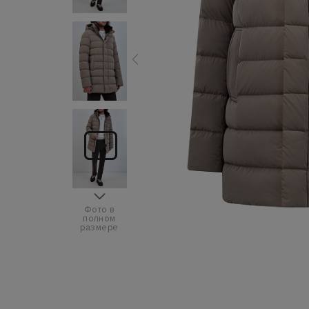
Фото в
полном
размере