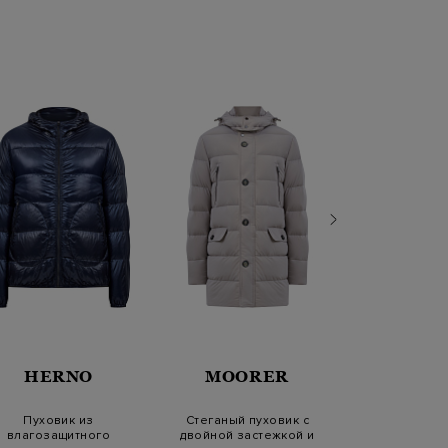
HERNO
MOORER
HETR
Пуховик из
Стеганый пуховик с
Стеганый пу
влагозащитного
двойной застежкой и
шерсти с вн