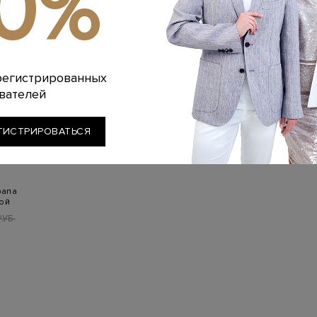
10%
регистрированных
вателей
ГИСТРИРОВАТЬСЯ
рапа
вой
РУБ.