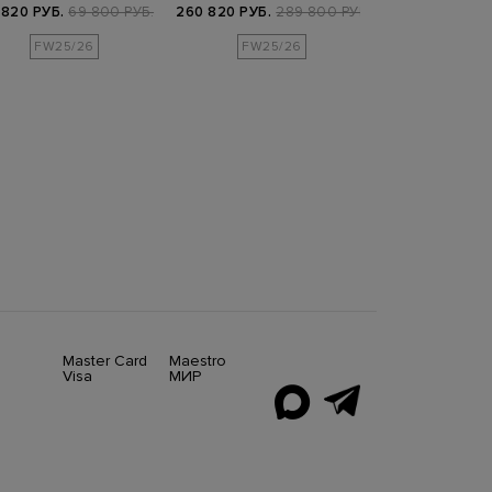
глянцевого нейлона
съемным капюшон…
съемным ж
 820 РУБ.
69 800 РУБ.
260 820 РУБ.
289 800 РУБ.
92 560 РУБ.
1
Ultraligh…
FW25/26
FW25/26
FW25/
Master Card
Maestro
Visa
МИР