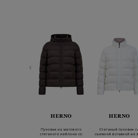
ORER
HERNO
HERNO
ховик Saturno с
Пуховик из матового
Стеганый пуховик с
 вставкой и
стеганого нейлона со
съемной вставкой из э