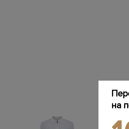
Пер
на 