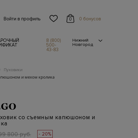
Войти в профиль
0 бонусов
0
АРОЧНЫЙ
8 (800)
Нижний
Новгород
ИФИКАТ
500-
43-83
Пуховики
/
капюшоном и мехом кролика
EGO
уховик со съемным капюшоном и
ика
99 800 руб.
- 20%