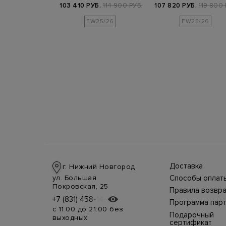
емным…
съемным капюш…
меха
309 800 РУБ.
103 410 РУБ.
114 900 РУБ.
107 820 РУБ.
119 800 
FW25/26
FW25/26
Доставка
г. Нижний Новгород
Доставка в стра
ул. Большая
Способы оплат
производится
Оплата в интерн
Покровская, 25
курьерской слу
Правила возвра
магазине
СДЭК, DHL при 
Интернет-магаз
+7 (831) 458-14-75
+7 (831) 458-14-75
осуществляется
предоплате.
Программа пар
позволяет верн
несколькими
Возможные
с 11:00 до 21:00 без
товар в течение
способами:
Подарочный
дополнительны
выходных
недель с момен
наличными курь
расходы за
сертификат
покупки. Для во