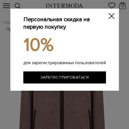
0
Персональная скидка на
Главная
Мужчинам
Одежда
Пуховики
/
/
/
первую покупку
Пуховый бомбер из шерсти и кашемира с меховой отделкой
/
10%
для зарегистрированных пользователей
ЗАРЕГИСТРИРОВАТЬСЯ