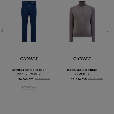
CANALI
CANALI
Джинсы прямого кроя
Водолазка в стиле
из хлопкового
casual из
денима и кашемира
меланжевой
50 800 РУБ.
63 500 РУБ.
22 920 РУБ.
38 200 РУБ.
шерстяной ткани
FW25/26