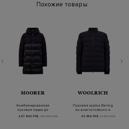
Похожие товары
MOORER
WOOLRICH
Комбинированная
Пуховая куртка Bering
пуховая парка до
из влагостойкого и
-25‎℃ со съемным
ветрозащитног…
247 840 РУБ.
309 800 РУБ.
30 950 РУБ.
61 900 РУБ.
капю…