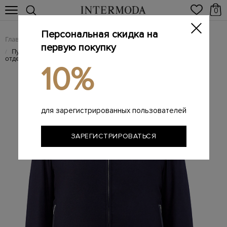
0
Персональная скидка на
Главная
Мужчинам
Одежда
Пуховики
/
/
/
первую покупку
Пуховик-бомбер из шерстяной ткани с трикотажной
/
отделкой
10%
для зарегистрированных пользователей
ЗАРЕГИСТРИРОВАТЬСЯ