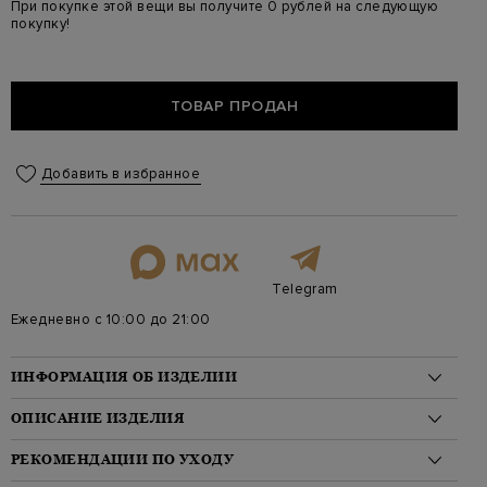
При покупке этой вещи вы получите 0 рублей на следующую
покупку!
ТОВАР ПРОДАН
Добавить в избранное
Telegram
Ежедневно с 10:00 до 21:00
ИНФОРМАЦИЯ ОБ ИЗДЕЛИИ
Материал: шерсть 100%, пух 100%
ОПИСАНИЕ ИЗДЕЛИЯ
На модели: 184/100/70/98 на модели размер 52
Стиль: Бомберы, Укороченные, Однотонные
Пуховик-бомбер от Cortigiani выполнен из теплой шерстяной
РЕКОМЕНДАЦИИ ПО УХОДУ
Цвет: Синий
ткани. Внутренняя поверхность создана из непромокаемого и