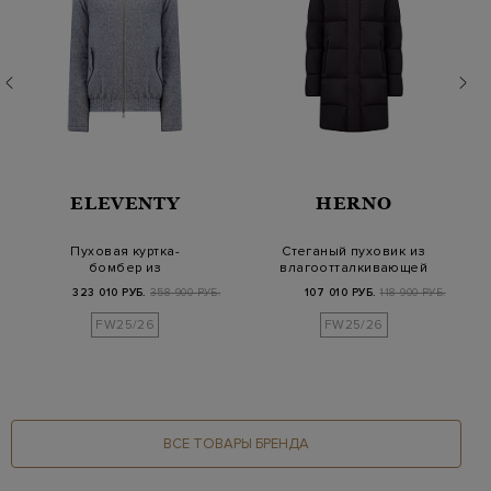
ELEVENTY
HERNO
Пуховая куртка-
Стеганый пуховик из
бомбер из
влагоотталкивающей
меланжевого
ткани Gore-Tex…
323 010 РУБ.
358 900 РУБ.
107 010 РУБ.
118 900 РУБ.
кашемира и шелка
FW25/26
FW25/26
ВСЕ ТОВАРЫ БРЕНДА