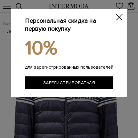
0
Персональная скидка на
Главная
Мужчинам
Одежда
Пуховики
/
/
/
первую покупку
Легкий пуховик в стиле теннисной униформы 70-х
/
10%
для зарегистрированных пользователей
ЗАРЕГИСТРИРОВАТЬСЯ