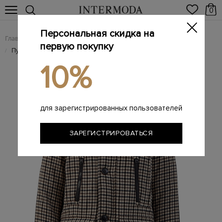
0
Персональная скидка на
Главная
Мужчинам
Одежда
Пуховики
/
/
/
первую покупку
Пуховая парка Wool Arctic Parka из шерсти в клетку
/
10%
для зарегистрированных пользователей
ЗАРЕГИСТРИРОВАТЬСЯ