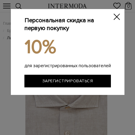
0
Персональная скидка на
Главная
Мужчинам
Одежда
/
/
первую покупку
Брендовые мужские рубашки
/
Льняная рубашка в стиле sprezzatura с пуговицами в тон
/
10%
для зарегистрированных пользователей
ЗАРЕГИСТРИРОВАТЬСЯ