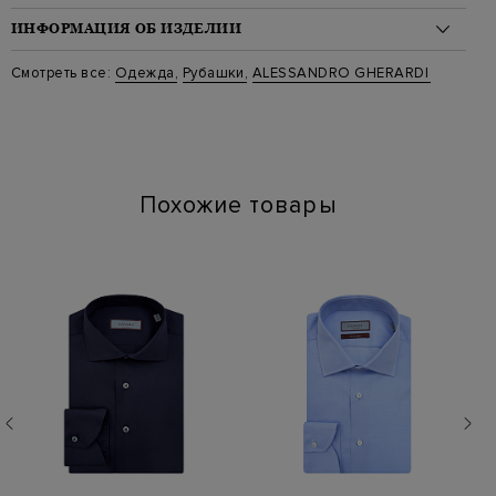
ИНФОРМАЦИЯ ОБ ИЗДЕЛИИ
Материал: лен 100%
Смотреть все:
Одежда
,
Рубашки
,
ALESSANDRO GHERARDI
Стиль: Повседневные
Цвет: Бежевый
Артикул: BR1L-3S-7T 920
Похожие товары