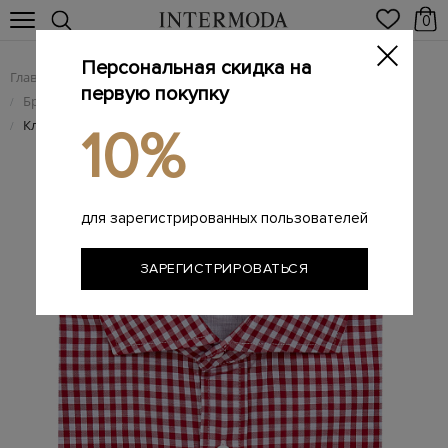
0
Персональная скидка на
Главная
Мужчинам
Одежда
/
/
первую покупку
Брендовые мужские рубашки
/
Клетчатая рубашка Easy Fit из гладкого лиоцелла и хлопка
/
10%
для зарегистрированных пользователей
ЗАРЕГИСТРИРОВАТЬСЯ