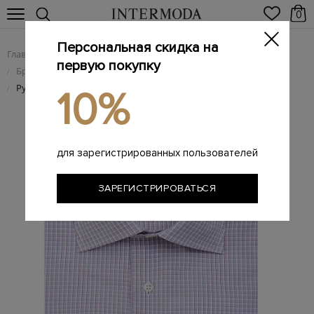
0
Персональная скидка на
Главная
Мужчинам
Одежда
/
/
первую покупку
Брендовые мужские рубашки
/
Рубашка из тонкого хлопкового поплина с принтом в клетку
/
10%
для зарегистрированных пользователей
ЗАРЕГИСТРИРОВАТЬСЯ