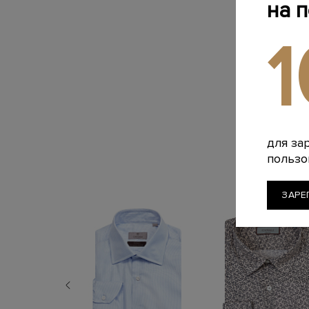
на 
для за
пользо
ЗАРЕ