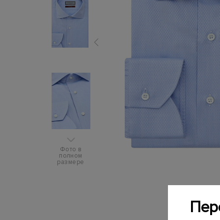
Фото в
полном
размере
Пер