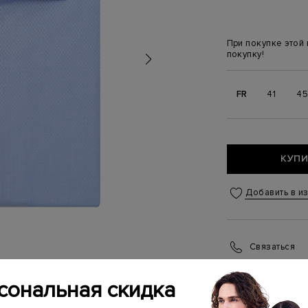
При покупке этой
покупку!
FR
41
4
КУПИ
Добавить в и
Связаться
Менеджер бутика
(ежедневно с 10:0
сональная скидка