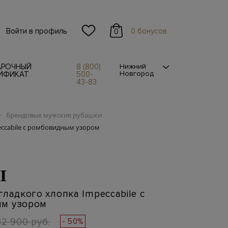
Войти в профиль
0 бонусов
0
АРОЧНЫЙ
8 (800)
Нижний
Новгород
ИФИКАТ
500-
43-83
Брендовые мужские рубашки
/
eccabile с ромбовидным узором
I
гладкого хлопка Impeccabile с
м узором
32 900 руб.
- 50%