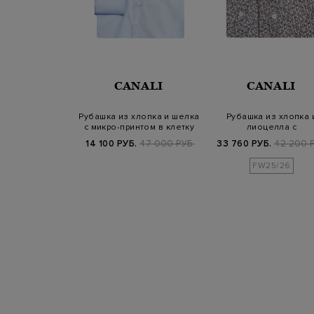
NALI
CANALI
CANALI
erformance из
Рубашка из хлопка и шелка
Рубашка из хлопка 
 лиоцелла с
с микро-принтом в клетку
лиоцелла с
ом в по…
флористическим прин
Б.
37 800 РУБ.
14 100 РУБ.
47 000 РУБ.
33 760 РУБ.
42 200 Р
25/26
FW25/26