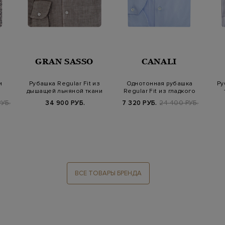
GRAN SASSO
CANALI
и
Рубашка Regular Fit из
Однотонная рубашка
Ру
дышащей льняной ткани
Regular Fit из гладкого
том
поплина
УБ.
34 900 РУБ.
7 320 РУБ.
24 400 РУБ.
ВСЕ ТОВАРЫ БРЕНДА