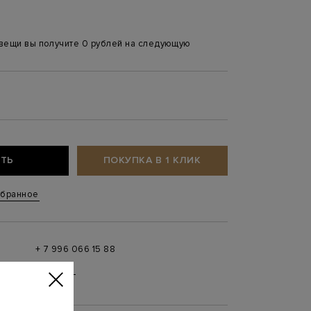
 вещи вы получите 0 рублей на следующую
5
ТЬ
ПОКУПКА В 1 КЛИК
збранное
+ 7 996 066 15 88
 в
MAX
,
Telegram
0 до 21:00)