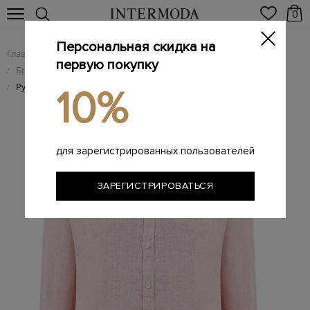
0
Персональная скидка на
Главная
Мужчинам
Одежда
/
/
первую покупку
Брендовые мужские рубашки
/
Рубашка из дышащего льна с меланжевым эффектом
/
10%
для зарегистрированных пользователей
ЗАРЕГИСТРИРОВАТЬСЯ