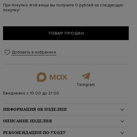
При покупке этой вещи вы получите 0 рублей на следующую
покупку!
ТОВАР ПРОДАН
Добавить в избранное
Telegram
Ежедневно с 10:00 до 21:00
ИНФОРМАЦИЯ ОБ ИЗДЕЛИИ
Материал: лен 100%
ОПИСАНИЕ ИЗДЕЛИЯ
На модели: 184/100/70/98 на модели размер L
Стиль: Длинный рукав, Прямой крой, Однотонные
Мужская рубашка от Canali выполнена из легкого льна с
РЕКОМЕНДАЦИИ ПО УХОДУ
Цвет: Розовый